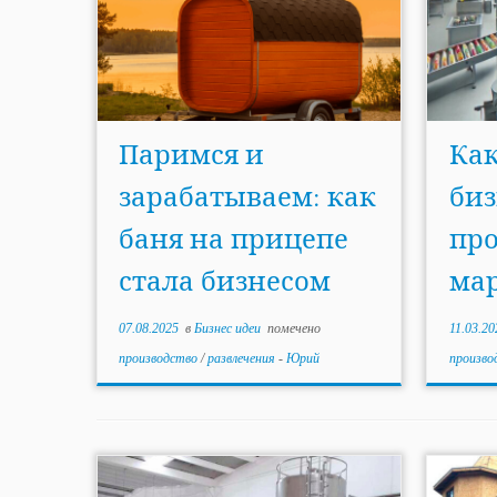
Паримся и
Как
зарабатываем: как
биз
баня на прицепе
про
стала бизнесом
мар
07.08.2025
в
Бизнес идеи
помечено
11.03.20
производство
/
развлечения
-
Юрий
произво