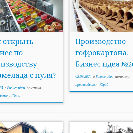
 открыть
Производство
нес по
гофрокартона.
изводству
Бизнес идея №2
мелада с нуля?
02.09.2024
в
Бизнес идеи
помечено
производство
-
Юрий
25
в
Бизнес идеи
помечено
дство
-
Юрий