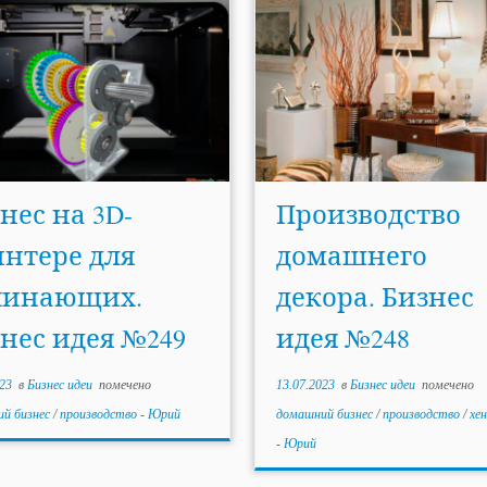
нес на 3D-
Производство
нтере для
домашнего
чинающих.
декора. Бизнес
нес идея №249
идея №248
23
в
Бизнес идеи
помечено
13.07.2023
в
Бизнес идеи
помечено
й бизнес
/
производство
-
Юрий
домашний бизнес
/
производство
/
хе
-
Юрий