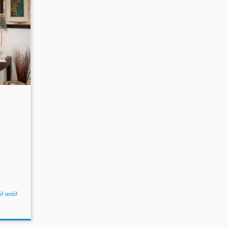
нд мейд