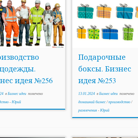
изводство
Подарочные
цодежды.
боксы. Бизнес
нес идея №256
идея №253
24
в
Бизнес идеи
помечено
13.01.2024
в
Бизнес идеи
помечено
дство
-
Юрий
домашний бизнес
/
производство
/
развлечения
-
Юрий