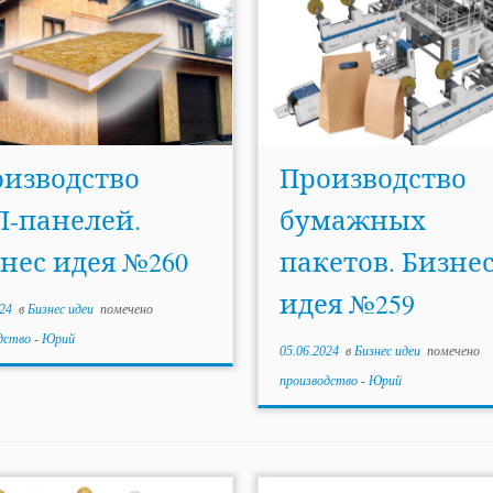
изводство
Производство
-панелей.
бумажных
нес идея №260
пакетов. Бизне
идея №259
24
в
Бизнес идеи
помечено
дство
-
Юрий
05.06.2024
в
Бизнес идеи
помечено
производство
-
Юрий