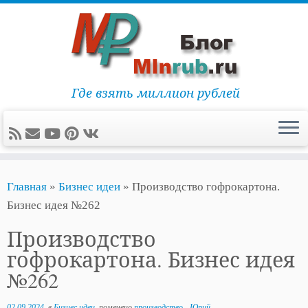
Где взять миллион рублей
Перейти
Главная
»
Бизнес идеи
»
Производство гофрокартона.
к
Бизнес идея №262
содержимому
Производство
гофрокартона. Бизнес идея
№262
02.09.2024
в
Бизнес идеи
помечено
производство
-
Юрий