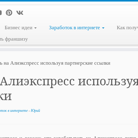
Бизнес идеи
Заработок в интернете
Как полу
ть франшизу
ть на Алиэкспресс используя партнерские ссылки
 Алиэкспресс использу
ки
оток в интернете
-
Юрий