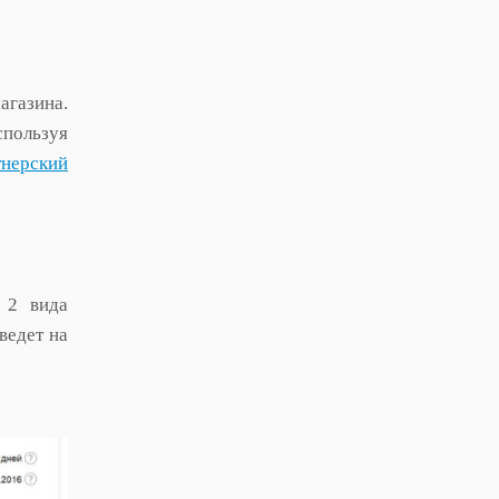
газина.
спользуя
тнерский
 2 вида
ведет на