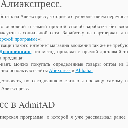
 Алиэкспресс.
ботать на Алиэкспресс, которые я с удовольствием перечисл
это основной и самый простой способ заработка без вло
ккаунта в социальной сети. Заработку на партнерках я п
нерской программе
«;
лизации такого интернет магазина вложения так же не требую
Дропшиппинг
это метод продажи с прямой доставкой то
д продавца;
риант, можно покупать определенные товары оптом из 
бычно используют сайты
Aliexpress
и
Alibaba.
ествовать, но сегодняшнюю статью я посвящу самому п
 Алиэкспресс.
с в AdmitAD
тнерская программа, о которой я уже рассказывал ранее 