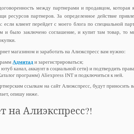
договоренность между партнерами и продавцом, которая 
щи ресурсов партнеров. За определенное действие привл
а: если клиент перейдет с моего блога по специальной пар
ым и было заключено соглашение, и купит там товар, то м
окупки.
рнет магазином и заработать на Алиэкспресс вам нужно:
ограмм
Адмитад
и зарегистрироваться;
 ютуб канал, аккаунт в социальной сети) и подтвердить права
талог программ) Aliexpress INT и подключиться к ней.
ртнерским ссылкам на сайт Алиэкспресс, будут приносить 
отает, опишу ниже.
т на Алиэкспресс?!