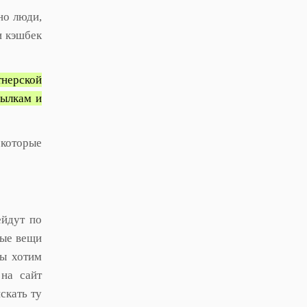
но люди,
и кэшбек
тнерской
сылкам и
 которые
ейдут по
ные вещи
мы хотим
 на сайт
скать ту