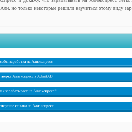
кспресс и докажу, что зарабатывать на Алиэкспресс легко
Али, но только некоторые решили научиться этому виду зар
собы заработка на Алиэкспресс
ртнерка Алиэкспресс в AdmitAD
 как зарабатывает на Алиэкспресс?!
тнерские ссылки на Алиэкспресс