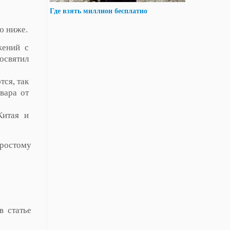
Где взять миллион бесплатно
ю ниже.
жений с
освятил
тся, так
вара от
Китая и
ростому
в статье