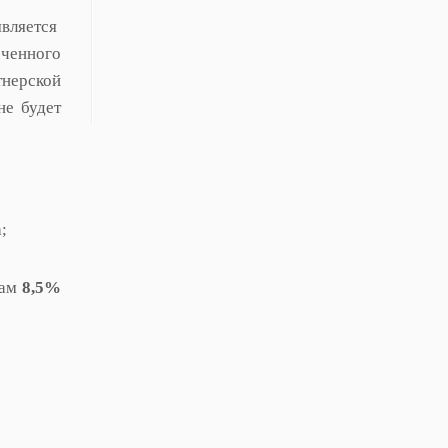
является
еченного
тнерской
не будет
;
вам
8,5%