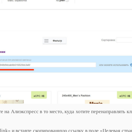
е на Алиэкспресс в то место, куда хотите перенаправлять кл
ink» и вставте скопированную ссылку в поле «Целевая стра