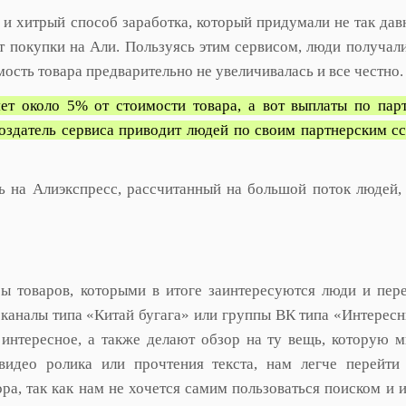
 и хитрый способ заработка, который придумали не так дав
т покупки на Али. Пользуясь этим сервисом, люди получал
мость товара предварительно не увеличивалась и все честно.
ет около 5% от стоимости товара, а вот выплаты по пар
 создатель сервиса приводит людей по своим партнерским с
ь на Алиэкспресс, рассчитанный на большой поток людей,
ы товаров, которыми в итоге заинтересуются люди и пер
 каналы типа «Китай бугага» или группы ВК типа «Интерес
 интересное, а также делают обзор на ту вещь, которую 
видео ролика или прочтения текста, нам легче перейти
ра, так как нам не хочется самим пользоваться поиском и и