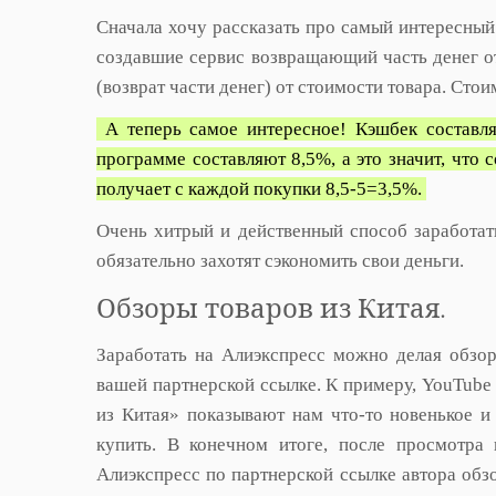
Сначала хочу рассказать про самый интересный
создавшие сервис возвращающий часть денег о
(возврат части денег) от стоимости товара. Стои
А теперь самое интересное! Кэшбек составля
программе составляют 8,5%, а это значит, что
получает с каждой покупки 8,5-5=3,5%.
Очень хитрый и действенный способ заработат
обязательно захотят сэкономить свои деньги.
Обзоры товаров из Китая.
Заработать на Алиэкспресс можно делая обзор
вашей партнерской ссылке. К примеру, YouTube
из Китая» показывают нам что-то новенькое и
купить. В конечном итоге, после просмотра 
Алиэкспресс по партнерской ссылке автора обзо