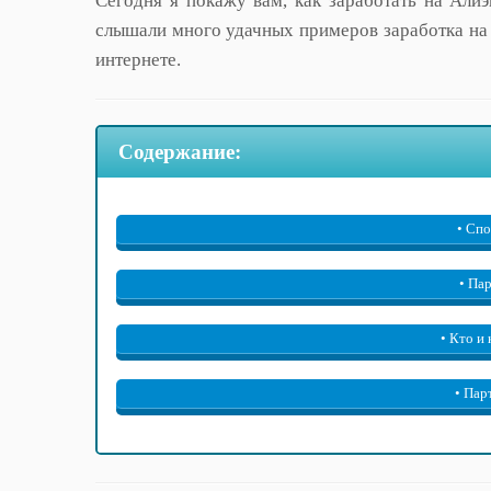
Сегодня я покажу вам, как заработать на Алиэ
слышали много удачных примеров заработка на 
интернете.
Содержание:
• Спо
• Па
• Кто и
• Пар