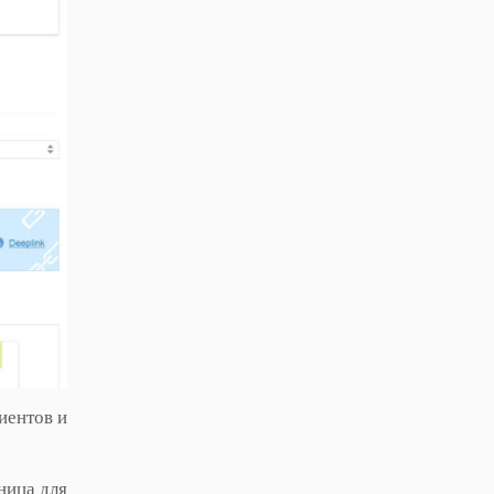
иентов и
ница для