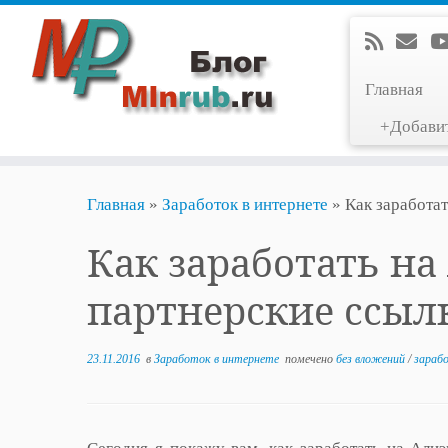
Главная
+Добави
Перейти
Главная
»
Заработок в интернете
»
Как заработа
к
содержимому
Как заработать на
партнерские ссыл
23.11.2016
в
Заработок в интернете
помечено
без вложений
/
зараб