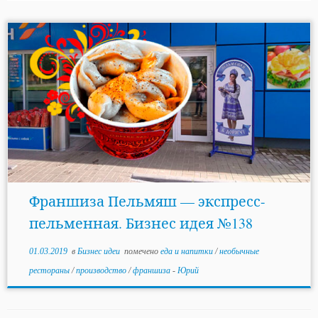
Франшиза Пельмяш — экспресс-
пельменная. Бизнес идея №138
01.03.2019
в
Бизнес идеи
помечено
еда и напитки
/
необычные
рестораны
/
производство
/
франшиза
-
Юрий