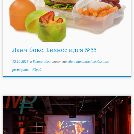
Ланч бокс. Бизнес идея №55
12.10.2016
в
Бизнес идеи
помечено
еда и напитки
/
необычные
рестораны
-
Юрий