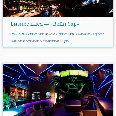
Бизнес идея — «Вейп бар»
29.07.2016
в
Бизнес идеи
помечено
бизнес идеи
/
в маленьком городе
/
необычные рестораны
/
развлечения
-
Юрий
3