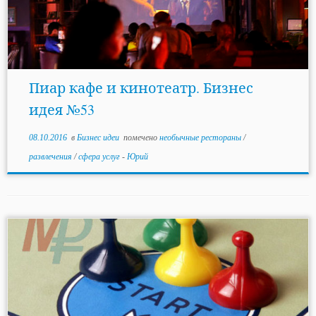
Пиар кафе и кинотеатр. Бизнес
идея №53
08.10.2016
в
Бизнес идеи
помечено
необычные рестораны
/
развлечения
/
сфера услуг
-
Юрий