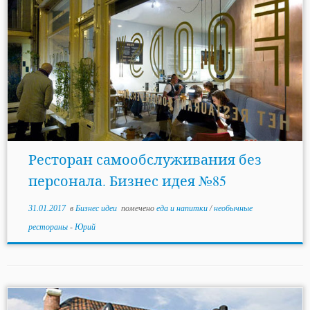
Ресторан самообслуживания без
персонала. Бизнес идея №85
31.01.2017
в
Бизнес идеи
помечено
еда и напитки
/
необычные
рестораны
-
Юрий