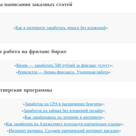
а написании заказных статей
«
Как в интернете заработать деньги без вложений
«
я работа на фриланс бирже
«
Кворк — заработать 500 рублей за фриланс услугу
«;
«
Воркзилла — биржа фриланса. Удаленная работа
«.
тнерские программы
«
Заработок на CPA в расширении браузера
«;
«
Заработок на займах без вложений онлайн
«;
«
Как зарабатывать на лотереях в интернете
«;
«
Как заработать на Алиэкспресс используя партнерские ссылки
«;
«
Интернет витрина. Создаем партнерский интернет магазин
«