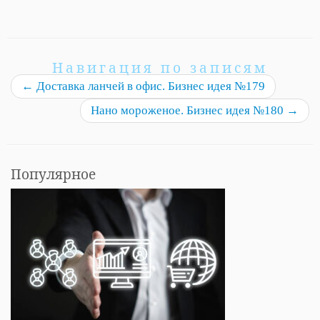
Навигация по записям
←
Доставка ланчей в офис. Бизнес идея №179
Нано мороженое. Бизнес идея №180
→
Популярное