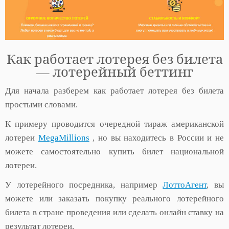
Как работает лотерея без билета
— лотерейный беттинг
Для начала разберем как работает лотерея без билета
простыми словами.
К примеру проводится очередной тираж американской
лотереи
MegaMillions
, но вы находитесь в России и не
можете самостоятельно купить билет национальной
лотереи.
У лотерейного посредника, например
ЛоттоАгент
, вы
можете или заказать покупку реального лотерейного
билета в стране проведения или сделать онлайн ставку на
результат лотереи.