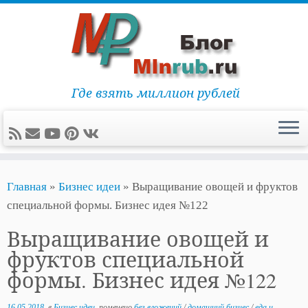
Где взять миллион рублей
Перейти
Главная
»
Бизнес идеи
»
Выращивание овощей и фруктов
к
специальной формы. Бизнес идея №122
содержимому
Выращивание овощей и
фруктов специальной
формы. Бизнес идея №122
16.05.2018
в
Бизнес идеи
помечено
без вложений
/
домашний бизнес
/
еда и