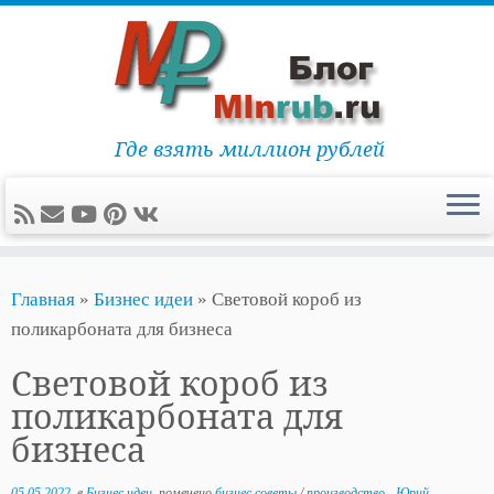
Где взять миллион рублей
Перейти
Главная
»
Бизнес идеи
»
Световой короб из
к
поликарбоната для бизнеса
содержимому
Световой короб из
поликарбоната для
бизнеса
05.05.2022
в
Бизнес идеи
помечено
бизнес советы
/
производство
-
Юрий