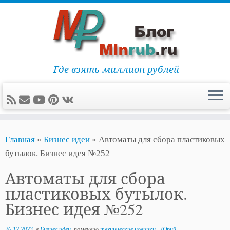
Где взять миллион рублей
Перейти
Главная
»
Бизнес идеи
»
Автоматы для сбора пластиковых
к
бутылок. Бизнес идея №252
содержимому
Автоматы для сбора
пластиковых бутылок.
Бизнес идея №252
26.12.2023
в
Бизнес идеи
помечено
технические новинки
-
Юрий