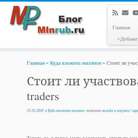
Главная
+Добави
Перейти
Главная
»
Куда вложить миллион
»
Стоит ли учас
к
содержимому
Стоит ли участвова
traders
15.10.2020
в
Куда вложить миллион
помечено
вклады и покупки
/
зар