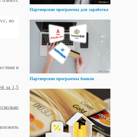
traders.
Партнерские программы для заработка
сс, во
ествия и
Партнерские программы банков
й за 1,5
есколько
 вложить