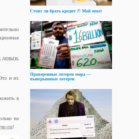
Стоит ли брать кредит ?! Мой опыт
вительно
иционная
е деньги
,
Проверенные лотереи мира —
 Это и их
выигрышные лотереи
ложить в
олько на
-че-го
!