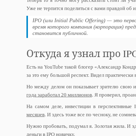
Теперь то я точно могу рассказать стоит ли уча
Уже не терпится поделиться с вами правдой об и
IPO (или Initial Public Offering) — это пе
время которого компания (корпорация) пре
становится публичной.
Откуда я узнал про IPO и
Есть на YouTube такой блогер «Александр Кондр
за это ему большой респект. Видел практически 
Но между делом он показывает зрителю свою и
года заработал 20 миллионов
. Я проверил, проа
На самом деле, инвестиции в перспективные
месяцев
. И здесь тоже все по чесноку, не сомнев
Нужно пробовать, подумал я. Золотая жила. И 
деньги в IPO новичку.