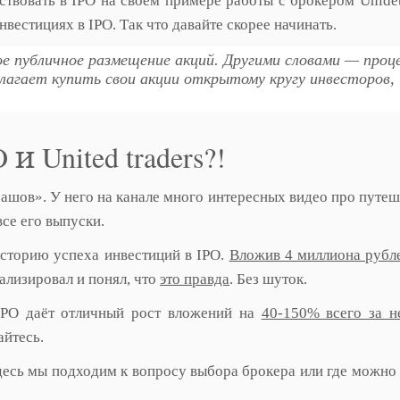
ствовать в IPO на своем примере работы с брокером Unidet 
нвестициях в IPO. Так что давайте скорее начинать.
рвое публичное размещение акций. Другими словами — проце
длагает купить свои акции открытому кругу инвесторов,
 United traders?!
ашов». У него на канале много интересных видео про путеш
все его выпуски.
сторию успеха инвестиций в IPO.
Вложив 4 миллиона рубле
нализировал и понял, что
это правда
. Без шуток.
 IPO даёт отличный рост вложений на
40-150% всего за н
айтесь.
здесь мы подходим к вопросу выбора брокера или где можно