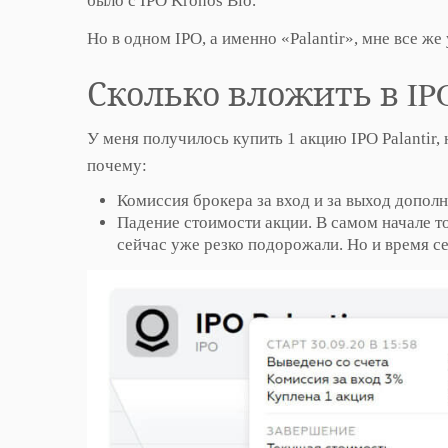
было с IPO Kronos Bio.
Но в одном IPO, а именно «Palantir», мне все ж
Сколько вложить в IP
У меня получилось купить 1 акцию IPO Palantir, н
почему:
Комиссия брокера за вход и за выход допо
Падение стоимости акции. В самом начале то
сейчас уже резко подорожали. Но и время с