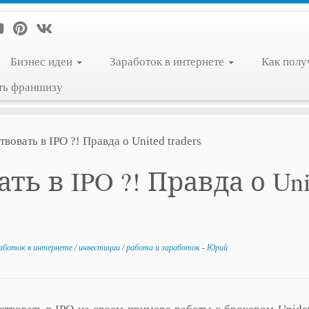
Бизнес идеи
Заработок в интернете
Как полу
ть франшизу
твовать в IPO ?! Правда о United traders
ть в IPO ?! Правда о Uni
аботок в интернете
/
инвестиции
/
работа и заработок
-
Юрий