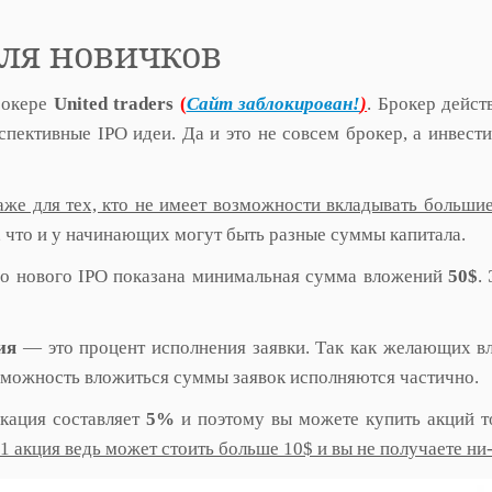
 для новичков
рокере
United traders
(
Сайт заблокирован!
)
. Брокер дейст
спективные IPO идеи. Да и это не совсем брокер, а инвест
аже для тех, кто не имеет возможности вкладывать больши
ь, что и у начинающих могут быть разные суммы капитала.
ого нового IPO показана минимальная сумма вложений
50$
.
ия
— это процент исполнения заявки. Так как желающих в
озможность вложиться суммы заявок исполняются частично.
окация составляет
5%
и поэтому вы можете купить акций т
1 акция ведь может стоить больше 10$ и вы не получаете ни