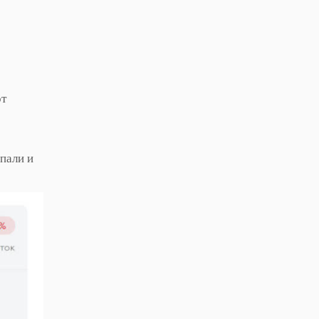
от
упали и