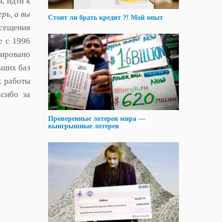
, идти к
ерь, а вы
Стоит ли брать кредит ?! Мой опыт
осещения
е с 1996
рировано
ьших баз
к работы
асибо за
Проверенные лотереи мира —
выигрышные лотереи