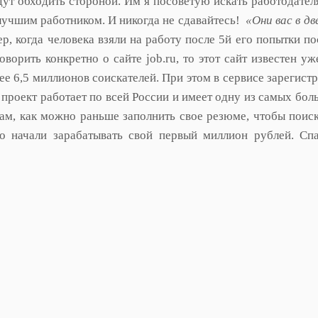
ут обходить стороной. Им я посоветую искать работодателя
 лучшим работником. И никогда не сдавайтесь!
«Они вас в дв
р, когда человека взяли на работу после 5й его попытки п
орить конкретно о сайте job.ru, то этот сайт известен уж
е 6,5 миллионов соискателей. При этом в сервисе зарегист
 проект работает по всей России и имеет одну из самых бол
вам, как можно раньше заполнить свое резюме, чтобы поис
о начали зарабатывать свой первый миллион рублей. Сп