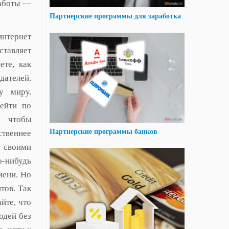
работы —
Партнерские программы для заработка
интернет
ставляет
ете, как
дателей.
у миру.
ейти по
 чтобы
Партнерские программы банков
твеннее
ь своими
-нибудь
мени. Но
тов. Так
йте, что
юдей без