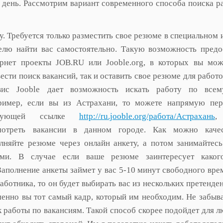
й день. Рассмотрим вариант современного способа поиска 
у. Требуется только разместить свое резюме в специальном 
елю найти вас самостоятельно.
Такую возможность предо
ернет проекты JOB.RU или Jooble.org, в которых вы мож
ести поиск вакансий, так и оставить свое резюме для работо
вис Jooble дает возможность искать работу по всем
ример, если вы из Астрахани, то можете напрямую пер
едующей ссылке
http://ru.jooble.org/работа/Астрахань
,
мотреть вакансии в данном городе. Как можно качес
лняйте резюме через онлайн анкету, а потом занимайтес
ами. В случае если ваше резюме заинтересует какого
 Заполнение анкеты займет у вас 5-10 минут свободного вре
аботника, то он будет выбирать вас из нескольких претенден
менно вы тот самый кадр, который им необходим. Не забыва
к работы по вакансиям. Такой способ скорее подойдет для л