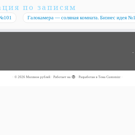
ация по записям
 №101
Галокамера — соляная комната. Бизнес идея №
·
© 2026
Миллион рублей
·
Работает на
·
Разработан в
Тема Customizr
·