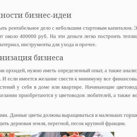
ности бизнес-идеи
ыть рентабельное дело с небольшим стартовым капиталом. 
ит около 400000 руб. На эти деньги легко построить тепли
материал, инструменты для ухода и прочее.
низация бизнеса
ик орхидей, нужно иметь определенный опыт, а также анали
. И если имеется желание свести к минимуму все финансовы
растений у себя в доме или квартире. Начинающие цветово
желании приобретаются у цветоводов любителей, а также в
еями. Данные цветы должны выращиваться в маленьких горшк
дить дерновая земля, перегной, песок крупной фракции.