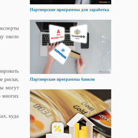
Партнерские программы для заработка
Эксперты
цу около
зировать
е риски,
Партнерские программы банков
ды могут
о многих
ах, куда