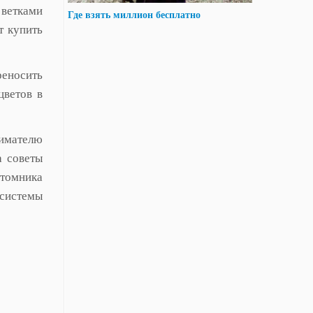
 ветками
Где взять миллион бесплатно
т купить
реносить
цветов в
нимателю
а советы
итомника
 системы