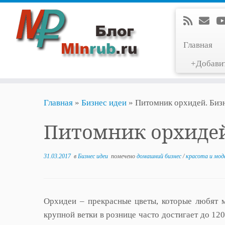
Главная
+Добави
Перейти
Главная
»
Бизнес идеи
»
Питомник орхидей. Биз
к
содержимому
Питомник орхидей
31.03.2017
в
Бизнес идеи
помечено
домашний бизнес
/
красота и мо
Орхидеи – прекрасные цветы, которые любят м
крупной ветки в рознице часто достигает до 12