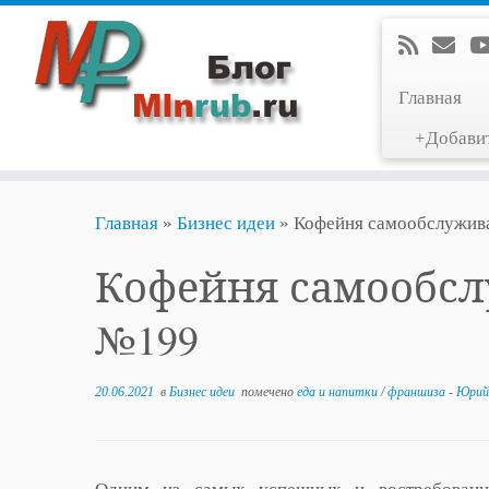
Главная
+Добави
Перейти
Главная
»
Бизнес идеи
»
Кофейня самообслужива
к
содержимому
Кофейня самообсл
№199
20.06.2021
в
Бизнес идеи
помечено
еда и напитки
/
франшиза
-
Юрий