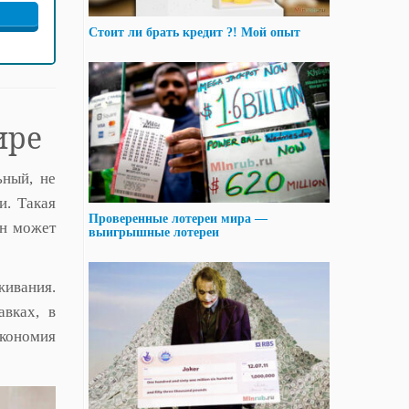
Стоит ли брать кредит ?! Мой опыт
ире
ьный, не
и. Такая
Проверенные лотереи мира —
он может
выигрышные лотереи
живания.
авках, в
экономия