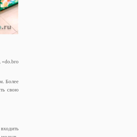
 «do.bro
м. Более
ить свою
входить
 модуль,