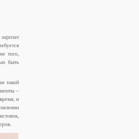
 зарплат
ребуется
ме того,
тью быть
ан такой
лиенты –
время, и
тавлении
истовок,
еров.