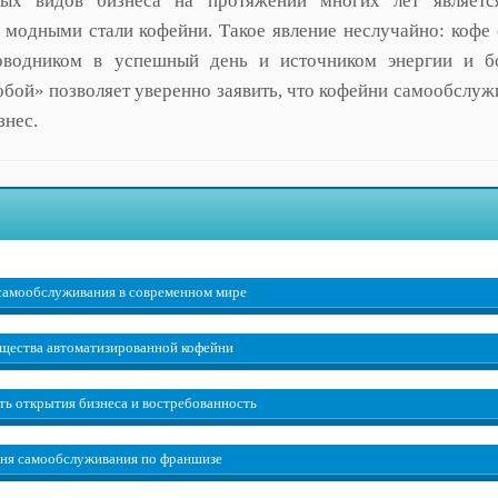
х видов бизнеса на протяжении многих лет являетс
 модными стали кофейни. Такое явление неслучайно: кофе 
оводником в успешный день и источником энергии и бо
бой» позволяет уверенно заявить, что кофейни самообслуж
знес.
самообслуживания в современном мире
щества автоматизированной кофейни
ть открытия бизнеса и востребованность
ня самообслуживания по франшизе