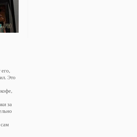
 его,
ил. Это
кофе,
вки за
ельно
 сам