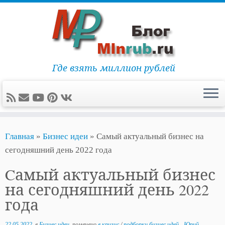
Где взять миллион рублей
Перейти
Главная
»
Бизнес идеи
»
Cамый актуальный бизнес на
к
сегодняшний день 2022 года
содержимому
Cамый актуальный бизнес
на сегодняшний день 2022
года
22.05.2022
в
Бизнес идеи
помечено
в кризис
/
подборки бизнес идей
-
Юрий